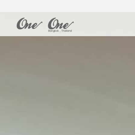
เช็คอิน
0
ส.ค.
20
โปรโมชั่น